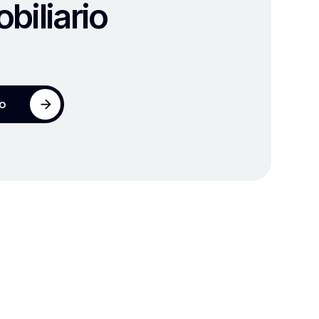
biliario
io