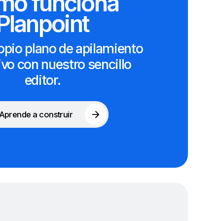
mo funciona
Planpoint
opio plano de apilamiento
ivo con nuestro sencillo
editor.
Aprende a construir