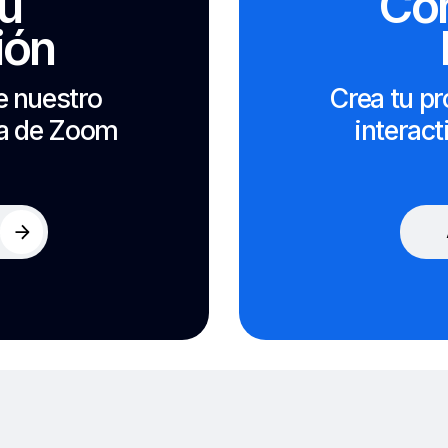
tu
Có
ión
e nuestro
Crea tu pr
da de Zoom
interact