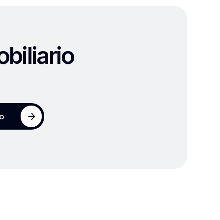
biliario
io