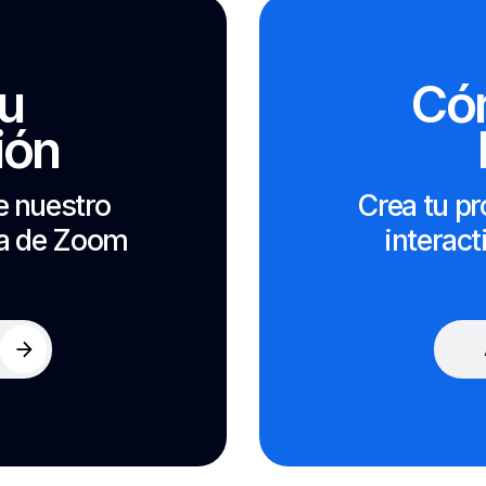
tu
Có
ión
e nuestro
Crea tu pr
da de Zoom
interact