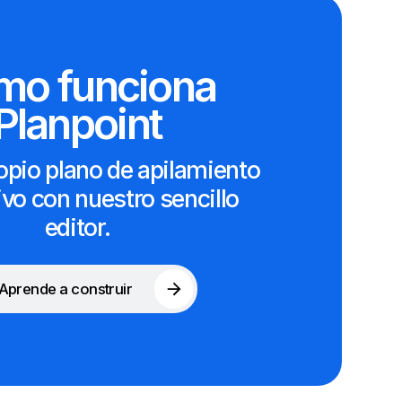
mo funciona
Planpoint
opio plano de apilamiento
ivo con nuestro sencillo
editor.
Aprende a construir