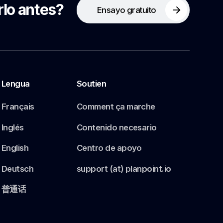
rlo antes?
Ensayo gratuito
Lengua
Soutien
Français
Comment ça marche
Inglés
Contenido necesario
English
Centro de apoyo
Deutsch
support (at) planpoint.io
普通话