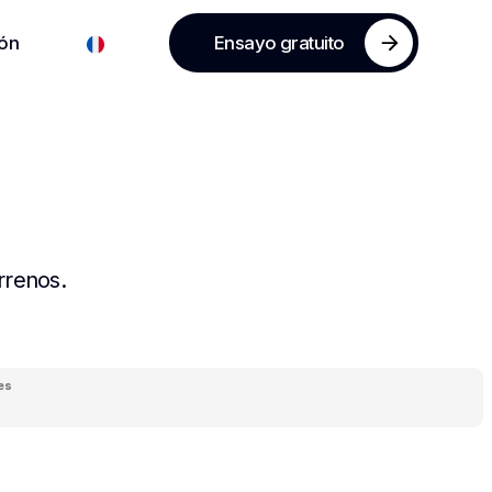
ón
Ensayo gratuito
rrenos.
es